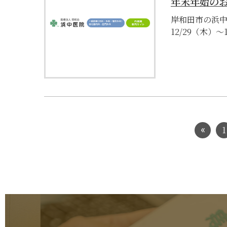
年末年始の
岸和田市の浜中
12/29（木）〜1
1